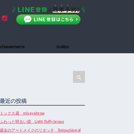
chievements
indiba
最近の投稿
ミックス眉 mix eyebrow
ふわっと明るい眉 Light, fluffy brows
過去のアートメイクのリタッチ Retouching of