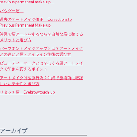
previous permanent make-up
パウダー眉
過去のアートメイク修正 Corrections to
Previous Permanent Make-up
沖縄で眉アートをするなら？自然な眉に整える
メリットと選び方
パーマネントメイクアップとは？アートメイク
との違いと眉・アイライン施術の選び方
ビューティーマークとは？ほくろ風アートメイ
クで印象を変えるポイント
アートメイクは医療行為？沖縄で施術前に確認
したい安全性と選び方
リタッチ眉 Eyebrow touch-up
アーカイブ