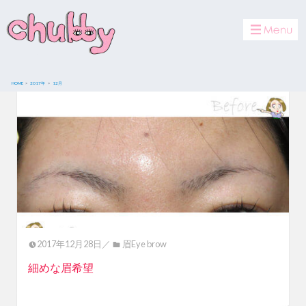
toggle
navigat
HOME
2017年
12
月
2017年12月28日／
眉Eye brow
細めな眉希望