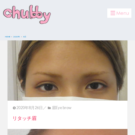
toggle
navigat
HOME
2020年
8
月
2020年8月26日／
眉Eye brow
リタッチ眉