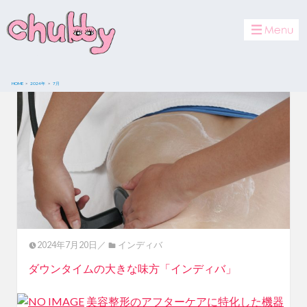
toggle
navigat
HOME
2024年
7
月
2024年7月20日／
インディバ
ダウンタイムの大きな味方「インディバ」
美容整形のアフターケアに特化した機器