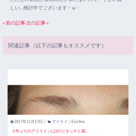
しい…検討中でございます・ω・
« 前の記事
次の記事 »
関連記事（以下の記事もオススメです）
2017年11月17日／
アイラインEye line
３年ぶりのアイライン(上)のリタッチと眉...