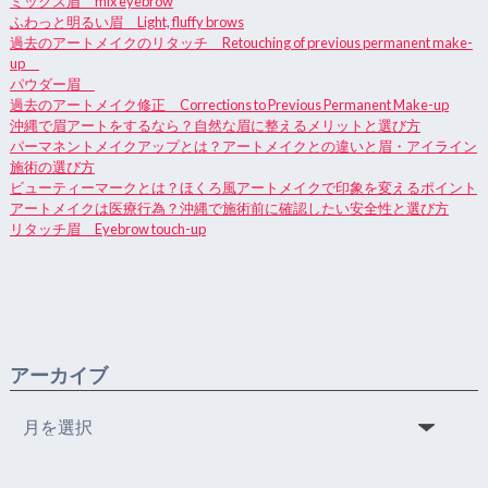
ミックス眉 mix eyebrow
ふわっと明るい眉 Light, fluffy brows
過去のアートメイクのリタッチ Retouching of previous permanent make-
up
パウダー眉
過去のアートメイク修正 Corrections to Previous Permanent Make-up
沖縄で眉アートをするなら？自然な眉に整えるメリットと選び方
パーマネントメイクアップとは？アートメイクとの違いと眉・アイライン
施術の選び方
ビューティーマークとは？ほくろ風アートメイクで印象を変えるポイント
アートメイクは医療行為？沖縄で施術前に確認したい安全性と選び方
リタッチ眉 Eyebrow touch-up
アーカイブ
ア
ー
カ