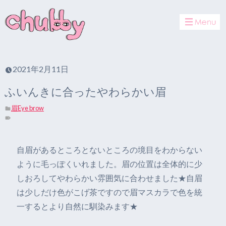
toggle
navigat
2021年2月11日
ふいんきに合ったやわらかい眉
眉Eye brow
自眉があるところとないところの境目をわからない
ように毛っぽくいれました。眉の位置は全体的に少
しおろしてやわらかい雰囲気に合わせました★自眉
は少しだけ色がこげ茶ですので眉マスカラで色を統
一するとより自然に馴染みます★