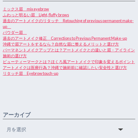
ミックス眉 mix eyebrow
ふわっと明るい眉 Light, fluffy brows
過去のアートメイクのリタッチ Retouching of previous permanent make-
up
パウダー眉
過去のアートメイク修正 Corrections to Previous Permanent Make-up
沖縄で眉アートをするなら？自然な眉に整えるメリットと選び方
パーマネントメイクアップとは？アートメイクとの違いと眉・アイライン
施術の選び方
ビューティーマークとは？ほくろ風アートメイクで印象を変えるポイント
アートメイクは医療行為？沖縄で施術前に確認したい安全性と選び方
リタッチ眉 Eyebrow touch-up
アーカイブ
ア
ー