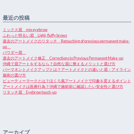
最近の投稿
ミックス眉 mix eyebrow
ふわっと明るい眉 Light, fluffy brows
過去のアートメイクのリタッチ Retouching of previous permanent make-
up
パウダー眉
過去のアートメイク修正 Corrections to Previous Permanent Make-up
沖縄で眉アートをするなら？自然な眉に整えるメリットと選び方
パーマネントメイクアップとは？アートメイクとの違いと眉・アイライン
施術の選び方
ビューティーマークとは？ほくろ風アートメイクで印象を変えるポイント
アートメイクは医療行為？沖縄で施術前に確認したい安全性と選び方
リタッチ眉 Eyebrow touch-up
アーカイブ