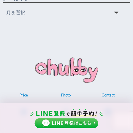
ア
ー
カ
イ
ブ
Price
Photo
Contact
© 2026 Permanent make up chubby.