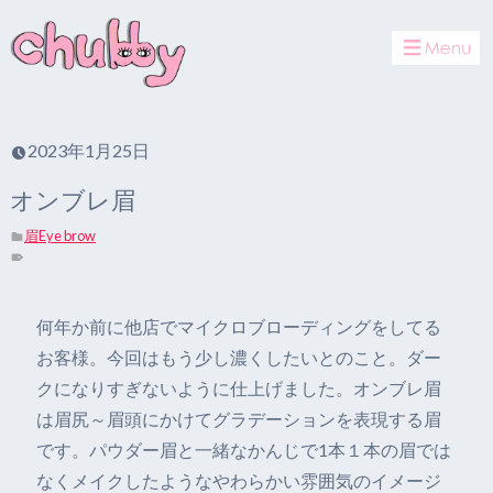
toggle
navigat
2023年1月25日
オンブレ眉
眉Eye brow
何年か前に他店でマイクロブローディングをしてる
お客様。今回はもう少し濃くしたいとのこと。ダー
クになりすぎないように仕上げました。オンブレ眉
は眉尻～眉頭にかけてグラデーションを表現する眉
です。パウダー眉と一緒なかんじで1本１本の眉では
なくメイクしたようなやわらかい雰囲気のイメージ