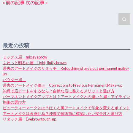
« 前の記事
次の記事 »
最近の投稿
ミックス眉 mix eyebrow
ふわっと明るい眉 Light, fluffy brows
過去のアートメイクのリタッチ Retouching of previous permanent make-
up
パウダー眉
過去のアートメイク修正 Corrections to Previous Permanent Make-up
沖縄で眉アートをするなら？自然な眉に整えるメリットと選び方
パーマネントメイクアップとは？アートメイクとの違いと眉・アイライン
施術の選び方
ビューティーマークとは？ほくろ風アートメイクで印象を変えるポイント
アートメイクは医療行為？沖縄で施術前に確認したい安全性と選び方
リタッチ眉 Eyebrow touch-up