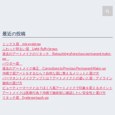
最近の投稿
ミックス眉 mix eyebrow
ふわっと明るい眉 Light, fluffy brows
過去のアートメイクのリタッチ Retouching of previous permanent make-
up
パウダー眉
過去のアートメイク修正 Corrections to Previous Permanent Make-up
沖縄で眉アートをするなら？自然な眉に整えるメリットと選び方
パーマネントメイクアップとは？アートメイクとの違いと眉・アイライン
施術の選び方
ビューティーマークとは？ほくろ風アートメイクで印象を変えるポイント
アートメイクは医療行為？沖縄で施術前に確認したい安全性と選び方
リタッチ眉 Eyebrow touch-up