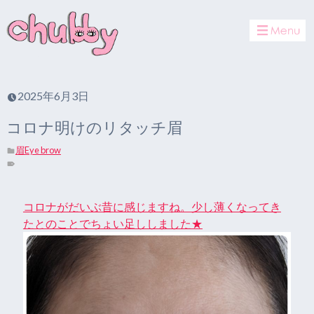
toggle
navigat
2025年6月3日
コロナ明けのリタッチ眉
眉Eye brow
コロナがだいぶ昔に感じますね。少し薄くなってき
たとのことでちょい足ししました★