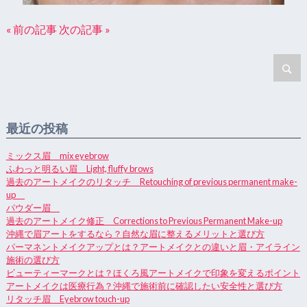
« 前の記事
次の記事 »
最近の投稿
ミックス眉 mix eyebrow
ふわっと明るい眉 Light, fluffy brows
過去のアートメイクのリタッチ Retouching of previous permanent make-
up
パウダー眉
過去のアートメイク修正 Corrections to Previous Permanent Make-up
沖縄で眉アートをするなら？自然な眉に整えるメリットと選び方
パーマネントメイクアップとは？アートメイクとの違いと眉・アイライン
施術の選び方
ビューティーマークとは？ほくろ風アートメイクで印象を変えるポイント
アートメイクは医療行為？沖縄で施術前に確認したい安全性と選び方
リタッチ眉 Eyebrow touch-up