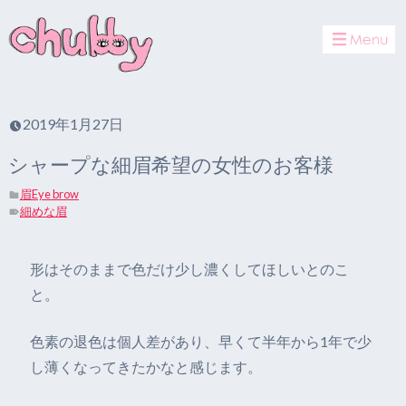
toggle
navigat
2019年1月27日
シャープな細眉希望の女性のお客様
眉Eye brow
細めな眉
形はそのままで色だけ少し濃くしてほしいとのこ
と。
色素の退色は個人差があり、早くて半年から1年で少
し薄くなってきたかなと感じます。