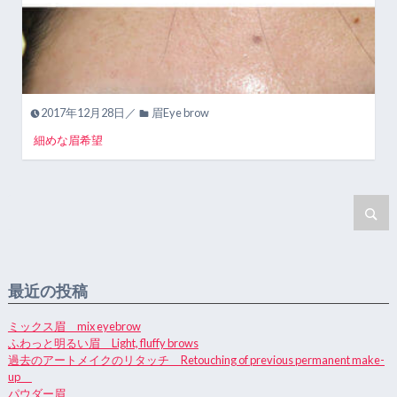
2017年12月28日／
眉Eye brow
細めな眉希望
最近の投稿
ミックス眉 mix eyebrow
ふわっと明るい眉 Light, fluffy brows
過去のアートメイクのリタッチ Retouching of previous permanent make-
up
パウダー眉