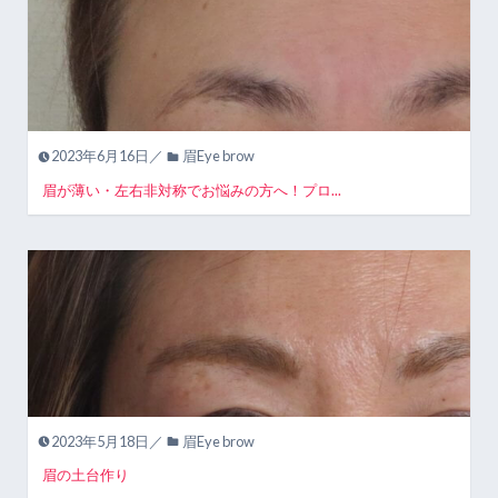
2023年6月16日／
眉Eye brow
眉が薄い・左右非対称でお悩みの方へ！プロ...
2023年5月18日／
眉Eye brow
眉の土台作り