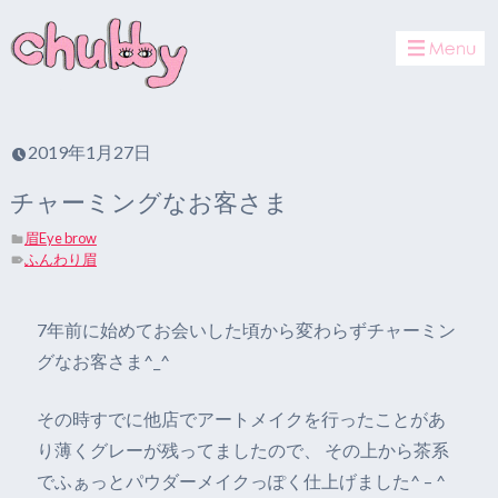
toggle
navigat
2019年1月27日
チャーミングなお客さま
眉Eye brow
ふんわり眉
7年前に始めてお会いした頃から変わらずチャーミン
グなお客さま^_^
その時すでに他店でアートメイクを行ったことがあ
り薄くグレーが残ってましたので、 その上から茶系
でふぁっとパウダーメイクっぽく仕上げました^ – ^