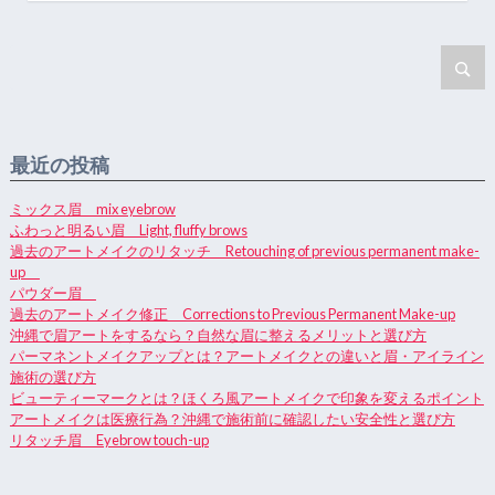
最近の投稿
ミックス眉 mix eyebrow
ふわっと明るい眉 Light, fluffy brows
過去のアートメイクのリタッチ Retouching of previous permanent make-
up
パウダー眉
過去のアートメイク修正 Corrections to Previous Permanent Make-up
沖縄で眉アートをするなら？自然な眉に整えるメリットと選び方
パーマネントメイクアップとは？アートメイクとの違いと眉・アイライン
施術の選び方
ビューティーマークとは？ほくろ風アートメイクで印象を変えるポイント
アートメイクは医療行為？沖縄で施術前に確認したい安全性と選び方
リタッチ眉 Eyebrow touch-up