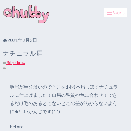
toggle
navigat
2021年2月3日
ナチュラル眉
眉Eye brow
地眉が半分薄いのでそこを1本1本眉っぽくナチュラ
ルに仕上げました！自眉の毛質や色に合わせてでき
るだけ毛のあるとこないとこの差がわからないよう
に★いいかんじです(^^)
before