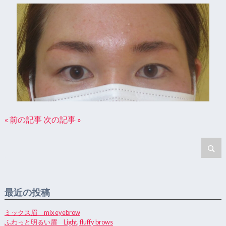
« 前の記事
次の記事 »
最近の投稿
ミックス眉 mix eyebrow
ふわっと明るい眉 Light, fluffy brows