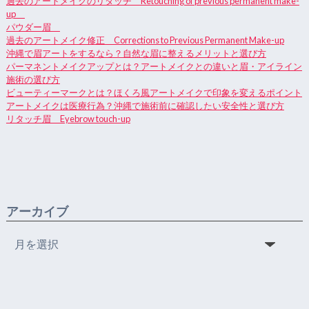
過去のアートメイクのリタッチ Retouching of previous permanent make-
up
パウダー眉
過去のアートメイク修正 Corrections to Previous Permanent Make-up
沖縄で眉アートをするなら？自然な眉に整えるメリットと選び方
パーマネントメイクアップとは？アートメイクとの違いと眉・アイライン
施術の選び方
ビューティーマークとは？ほくろ風アートメイクで印象を変えるポイント
アートメイクは医療行為？沖縄で施術前に確認したい安全性と選び方
リタッチ眉 Eyebrow touch-up
アーカイブ
ア
ー
カ
イ
ブ