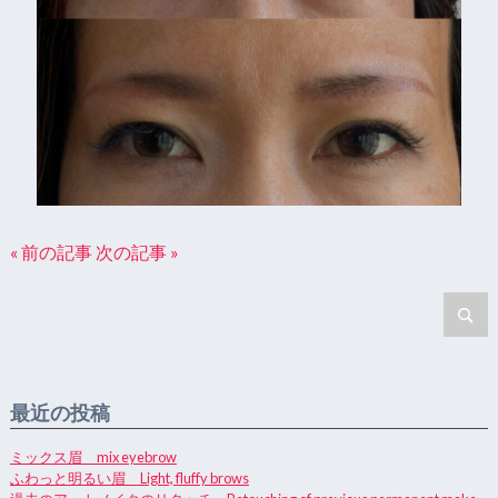
« 前の記事
次の記事 »
最近の投稿
ミックス眉 mix eyebrow
ふわっと明るい眉 Light, fluffy brows