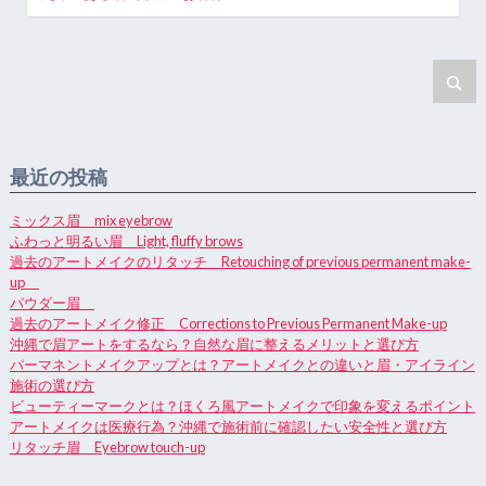
最近の投稿
ミックス眉 mix eyebrow
ふわっと明るい眉 Light, fluffy brows
過去のアートメイクのリタッチ Retouching of previous permanent make-
up
パウダー眉
過去のアートメイク修正 Corrections to Previous Permanent Make-up
沖縄で眉アートをするなら？自然な眉に整えるメリットと選び方
パーマネントメイクアップとは？アートメイクとの違いと眉・アイライン
施術の選び方
ビューティーマークとは？ほくろ風アートメイクで印象を変えるポイント
アートメイクは医療行為？沖縄で施術前に確認したい安全性と選び方
リタッチ眉 Eyebrow touch-up