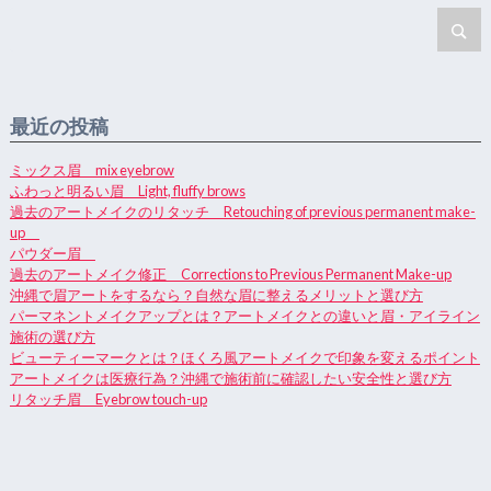
最近の投稿
ミックス眉 mix eyebrow
ふわっと明るい眉 Light, fluffy brows
過去のアートメイクのリタッチ Retouching of previous permanent make-
up
パウダー眉
過去のアートメイク修正 Corrections to Previous Permanent Make-up
沖縄で眉アートをするなら？自然な眉に整えるメリットと選び方
パーマネントメイクアップとは？アートメイクとの違いと眉・アイライン
施術の選び方
ビューティーマークとは？ほくろ風アートメイクで印象を変えるポイント
アートメイクは医療行為？沖縄で施術前に確認したい安全性と選び方
リタッチ眉 Eyebrow touch-up