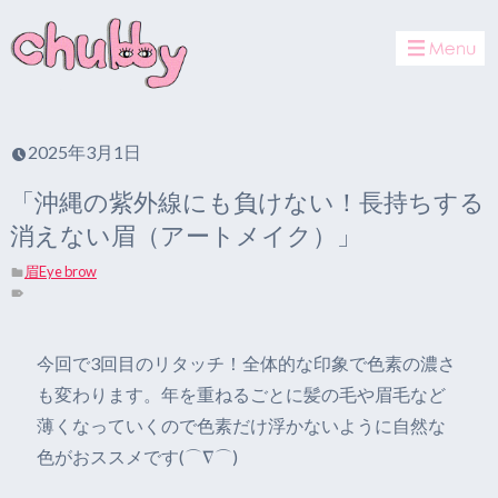
toggle
navigat
2025年3月1日
「沖縄の紫外線にも負けない！長持ちする
消えない眉（アートメイク）」
眉Eye brow
今回で3回目のリタッチ！全体的な印象で色素の濃さ
も変わります。年を重ねるごとに髪の毛や眉毛など
薄くなっていくので色素だけ浮かないように自然な
色がおススメです(⌒∇⌒)