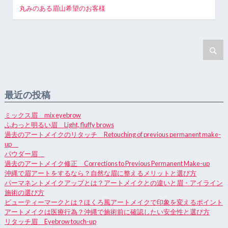
丸みのある眉山希望のお客様
最近の投稿
ミックス眉 mix eyebrow
ふわっと明るい眉 Light, fluffy brows
過去のアートメイクのリタッチ Retouching of previous permanent make-
up
パウダー眉
過去のアートメイク修正 Corrections to Previous Permanent Make-up
沖縄で眉アートをするなら？自然な眉に整えるメリットと選び方
パーマネントメイクアップとは？アートメイクとの違いと眉・アイライン
施術の選び方
ビューティーマークとは？ほくろ風アートメイクで印象を変えるポイント
アートメイクは医療行為？沖縄で施術前に確認したい安全性と選び方
リタッチ眉 Eyebrow touch-up