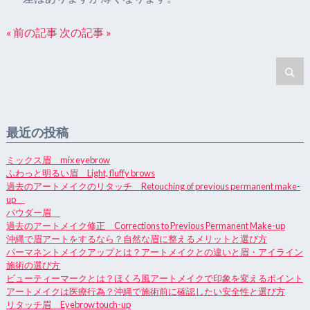
« 前の記事
次の記事 »
最近の投稿
ミックス眉 mix eyebrow
ふわっと明るい眉 Light, fluffy brows
過去のアートメイクのリタッチ Retouching of previous permanent make-
up
パウダー眉
過去のアートメイク修正 Corrections to Previous Permanent Make-up
沖縄で眉アートをするなら？自然な眉に整えるメリットと選び方
パーマネントメイクアップとは？アートメイクとの違いと眉・アイライン
施術の選び方
ビューティーマークとは？ほくろ風アートメイクで印象を変えるポイント
アートメイクは医療行為？沖縄で施術前に確認したい安全性と選び方
リタッチ眉 Eyebrow touch-up