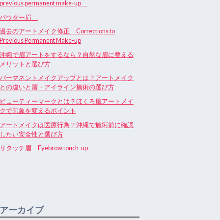
previous permanent make-up
パウダー眉
過去のアートメイク修正 Corrections to
Previous Permanent Make-up
沖縄で眉アートをするなら？自然な眉に整える
メリットと選び方
パーマネントメイクアップとは？アートメイク
との違いと眉・アイライン施術の選び方
ビューティーマークとは？ほくろ風アートメイ
クで印象を変えるポイント
アートメイクは医療行為？沖縄で施術前に確認
したい安全性と選び方
リタッチ眉 Eyebrow touch-up
アーカイブ