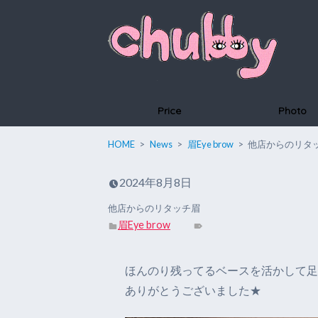
Price
Photo
HOME
News
眉Eye brow
他店からのリタ
2024年8月8日
他店からのリタッチ眉
眉Eye brow
ほんのり残ってるベースを活かして足
ありがとうございました★