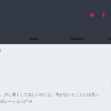
News
Contact
A
眉
。少し濃くしてほしいのこと。毛がないとことには毛っ
レーション(^^♪