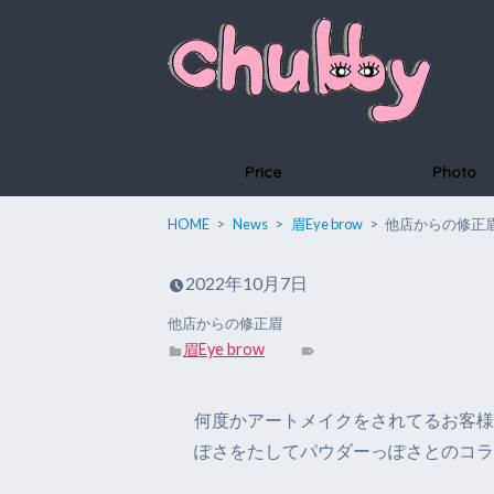
Price
Photo
HOME
News
眉Eye brow
他店からの修正
2022年10月7日
他店からの修正眉
眉Eye brow
何度かアートメイクをされてるお客様
ぽさをたしてパウダーっぽさとのコラボ