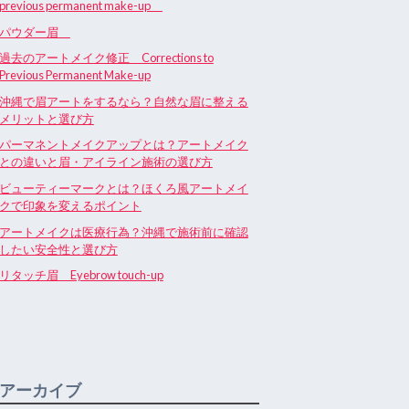
previous permanent make-up
パウダー眉
過去のアートメイク修正 Corrections to
Previous Permanent Make-up
沖縄で眉アートをするなら？自然な眉に整える
メリットと選び方
パーマネントメイクアップとは？アートメイク
との違いと眉・アイライン施術の選び方
ビューティーマークとは？ほくろ風アートメイ
クで印象を変えるポイント
アートメイクは医療行為？沖縄で施術前に確認
したい安全性と選び方
リタッチ眉 Eyebrow touch-up
アーカイブ