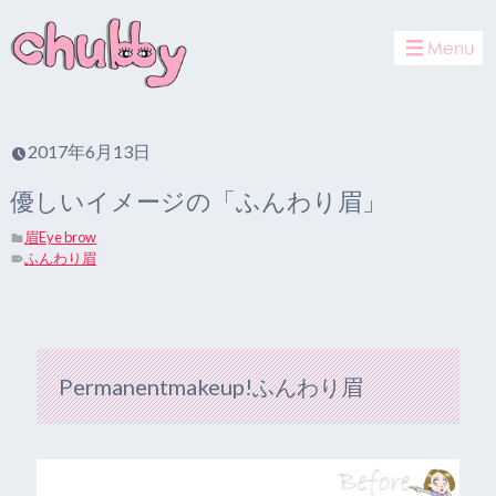
toggle
navigat
2017年6月13日
優しいイメージの「ふんわり眉」
眉Eye brow
ふんわり眉
Permanentmakeup!ふんわり眉