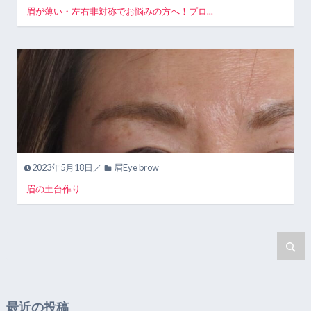
眉が薄い・左右非対称でお悩みの方へ！プロ...
2023年5月18日／
眉Eye brow
眉の土台作り
最近の投稿