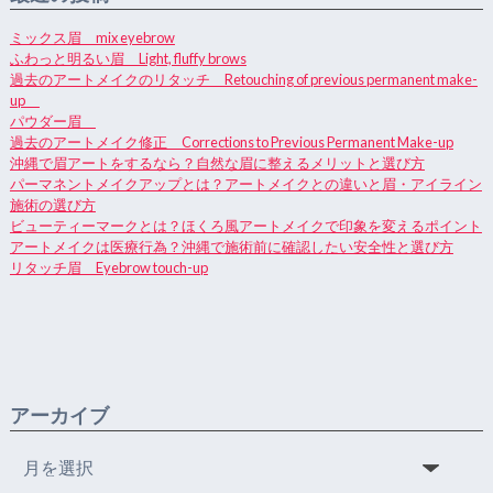
ミックス眉 mix eyebrow
ふわっと明るい眉 Light, fluffy brows
過去のアートメイクのリタッチ Retouching of previous permanent make-
up
パウダー眉
過去のアートメイク修正 Corrections to Previous Permanent Make-up
沖縄で眉アートをするなら？自然な眉に整えるメリットと選び方
パーマネントメイクアップとは？アートメイクとの違いと眉・アイライン
施術の選び方
ビューティーマークとは？ほくろ風アートメイクで印象を変えるポイント
アートメイクは医療行為？沖縄で施術前に確認したい安全性と選び方
リタッチ眉 Eyebrow touch-up
アーカイブ
ア
ー