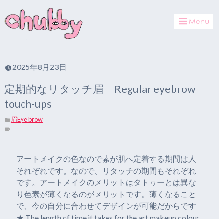
toggle
navigat
2025年8月23日
定期的なリタッチ眉 Regular eyebrow
touch-ups
眉Eye brow
アートメイクの色なので素が肌へ定着する期間は人
それぞれです。なので、リタッチの期間もそれぞれ
です。アートメイクのメリットはタトゥーとは異な
り色素が薄くなるのがメリットです。薄くなること
で、今の自分に合わせてデザインが可能だからです
★ The length of time it takes for the art makeup colour