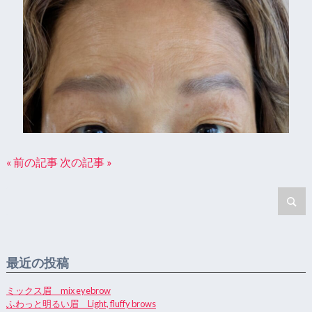
« 前の記事
次の記事 »
最近の投稿
ミックス眉 mix eyebrow
ふわっと明るい眉 Light, fluffy brows