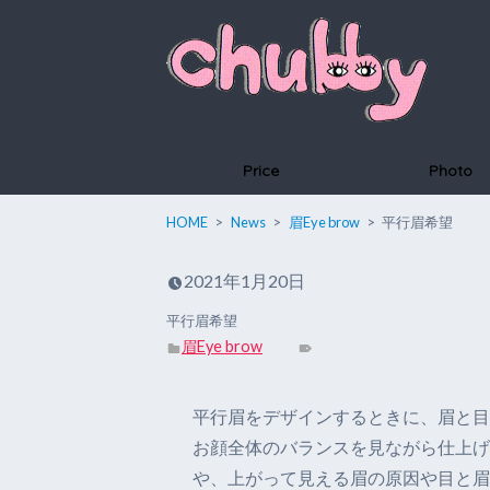
Price
Photo
HOME
News
眉Eye brow
平行眉希望
2021年1月20日
平行眉希望
眉Eye brow
平行眉をデザインするときに、眉と目
お顔全体のバランスを見ながら仕上げ
や、上がって見える眉の原因や目と眉