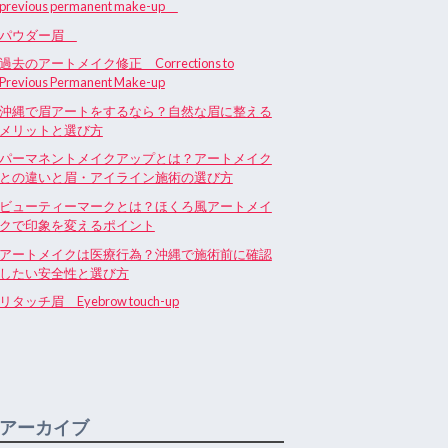
previous permanent make-up
パウダー眉
過去のアートメイク修正 Corrections to
Previous Permanent Make-up
沖縄で眉アートをするなら？自然な眉に整える
メリットと選び方
パーマネントメイクアップとは？アートメイク
との違いと眉・アイライン施術の選び方
ビューティーマークとは？ほくろ風アートメイ
クで印象を変えるポイント
アートメイクは医療行為？沖縄で施術前に確認
したい安全性と選び方
リタッチ眉 Eyebrow touch-up
アーカイブ