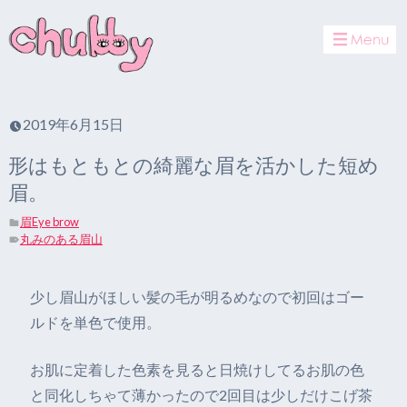
toggle
navigat
2019年6月15日
形はもともとの綺麗な眉を活かした短め
眉。
眉Eye brow
丸みのある眉山
少し眉山がほしい髪の毛が明るめなので初回はゴー
ルドを単色で使用。
お肌に定着した色素を見ると日焼けしてるお肌の色
と同化しちゃて薄かったので2回目は少しだけこげ茶