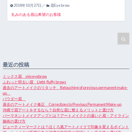
2018年10月27日／
眉Eye brow
丸みのある眉山希望のお客様
最近の投稿
ミックス眉 mix eyebrow
ふわっと明るい眉 Light, fluffy brows
過去のアートメイクのリタッチ Retouching of previous permanent make-
up
パウダー眉
過去のアートメイク修正 Corrections to Previous Permanent Make-up
沖縄で眉アートをするなら？自然な眉に整えるメリットと選び方
パーマネントメイクアップとは？アートメイクとの違いと眉・アイライン
施術の選び方
ビューティーマークとは？ほくろ風アートメイクで印象を変えるポイント