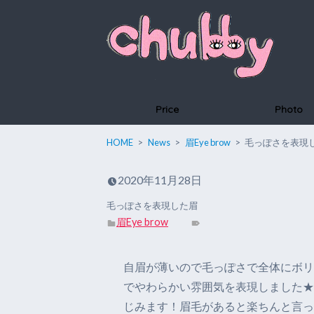
Price
Photo
HOME
News
眉Eye brow
毛っぽさを表現
2020年11月28日
毛っぽさを表現した眉
眉Eye brow
自眉が薄いので毛っぽさで全体にボリ
でやわらかい雰囲気を表現しました★
じみます！眉毛があると楽ちんと言っ