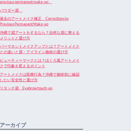
previous permanent make-up
パウダー眉
過去のアートメイク修正 Corrections to
Previous Permanent Make-up
沖縄で眉アートをするなら？自然な眉に整える
メリットと選び方
パーマネントメイクアップとは？アートメイク
との違いと眉・アイライン施術の選び方
ビューティーマークとは？ほくろ風アートメイ
クで印象を変えるポイント
アートメイクは医療行為？沖縄で施術前に確認
したい安全性と選び方
リタッチ眉 Eyebrow touch-up
アーカイブ