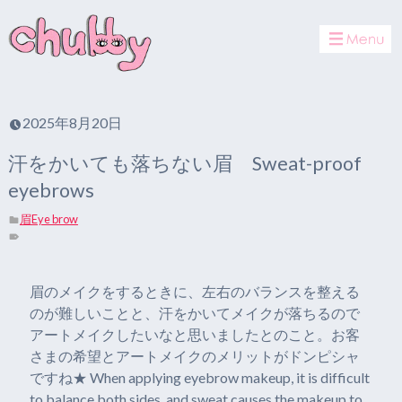
toggle
navigat
2025年8月20日
汗をかいても落ちない眉 Sweat-proof
eyebrows
眉Eye brow
眉のメイクをするときに、左右のバランスを整える
のが難しいことと、汗をかいてメイクが落ちるので
アートメイクしたいなと思いましたとのこと。お客
さまの希望とアートメイクのメリットがドンピシャ
ですね★ When applying eyebrow makeup, it is difficult
to balance both sides, and sweat causes the makeup to