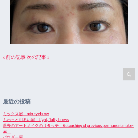
« 前の記事
次の記事 »
最近の投稿
ミックス眉 mix eyebrow
ふわっと明るい眉 Light, fluffy brows
過去のアートメイクのリタッチ Retouching of previous permanent make-
up
パウダー眉