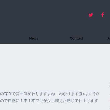
News
Contact
A
存在で雰囲気変わりますよね！わかります(((ｕдｕ*)ｩﾝ
るので自然に１本１本で毛が少し増えた感じで仕上げます