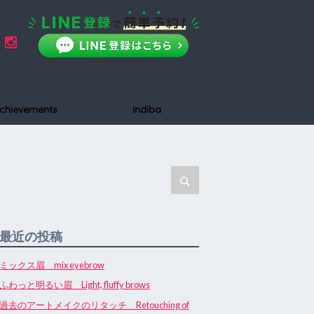
chievements
indiba
最近の投稿
ミックス眉 mix eyebrow
ふわっと明るい眉 Light, fluffy brows
過去のアートメイクのリタッチ Retouching of