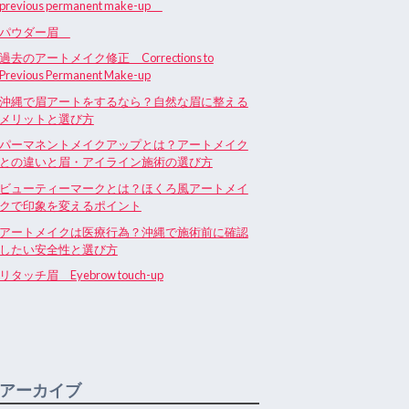
previous permanent make-up
パウダー眉
過去のアートメイク修正 Corrections to
Previous Permanent Make-up
沖縄で眉アートをするなら？自然な眉に整える
メリットと選び方
パーマネントメイクアップとは？アートメイク
との違いと眉・アイライン施術の選び方
ビューティーマークとは？ほくろ風アートメイ
クで印象を変えるポイント
アートメイクは医療行為？沖縄で施術前に確認
したい安全性と選び方
リタッチ眉 Eyebrow touch-up
アーカイブ