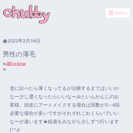
toggle
navigat
2022年2月14日
男性の薄毛
眉Eye brow
昔に比べたら薄くなってるが治療するまではいいか
なー少し濃くなったらいいなーみたいんかんじのお
客様。頭皮にアートメイクする場合は回数が3～4回
必要な場合が多いですがそれぞれこれくらいでいい
なーが違います★経過をみながら少しずつ行います
(^^♪