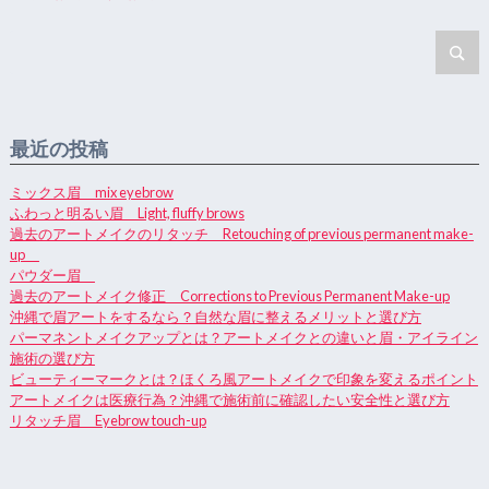
最近の投稿
ミックス眉 mix eyebrow
ふわっと明るい眉 Light, fluffy brows
過去のアートメイクのリタッチ Retouching of previous permanent make-
up
パウダー眉
過去のアートメイク修正 Corrections to Previous Permanent Make-up
沖縄で眉アートをするなら？自然な眉に整えるメリットと選び方
パーマネントメイクアップとは？アートメイクとの違いと眉・アイライン
施術の選び方
ビューティーマークとは？ほくろ風アートメイクで印象を変えるポイント
アートメイクは医療行為？沖縄で施術前に確認したい安全性と選び方
リタッチ眉 Eyebrow touch-up