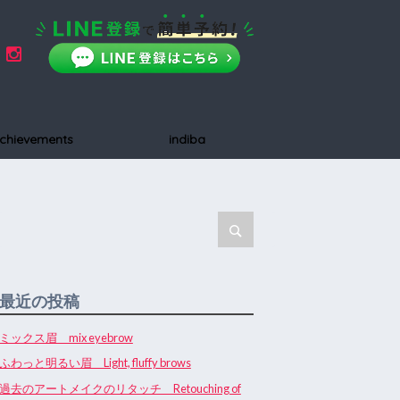
chievements
indiba
最近の投稿
ミックス眉 mix eyebrow
ふわっと明るい眉 Light, fluffy brows
過去のアートメイクのリタッチ Retouching of