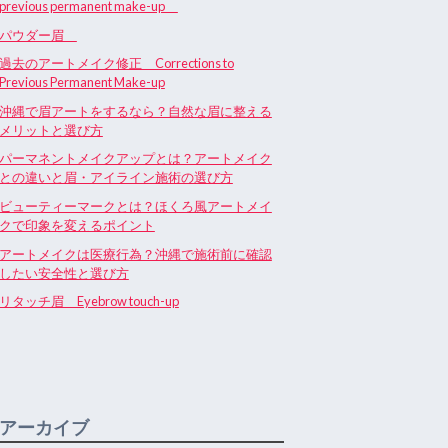
previous permanent make-up
パウダー眉
過去のアートメイク修正 Corrections to
Previous Permanent Make-up
沖縄で眉アートをするなら？自然な眉に整える
メリットと選び方
パーマネントメイクアップとは？アートメイク
との違いと眉・アイライン施術の選び方
ビューティーマークとは？ほくろ風アートメイ
クで印象を変えるポイント
アートメイクは医療行為？沖縄で施術前に確認
したい安全性と選び方
リタッチ眉 Eyebrow touch-up
アーカイブ