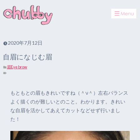
toggle
navigat
2020年7月12日
自眉になじむ眉
眉Eye brow
もともとの眉もきれいですね（＾ν＾）左右バランス
よく描くのが難しいとのこと。わかります。きれい
な自眉を活かしてあえてカットなどせず行いまし
た！