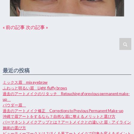
« 前の記事
次の記事 »
最近の投稿
ミックス眉 mix eyebrow
ふわっと明るい眉 Light, fluffy brows
過去のアートメイクのリタッチ Retouching of previous permanent make-
up
パウダー眉
過去のアートメイク修正 Corrections to Previous Permanent Make-up
沖縄で眉アートをするなら？自然な眉に整えるメリットと選び方
パーマネントメイクアップとは？アートメイクとの違いと眉・アイライン
施術の選び方
ビューティーマークとは？ほくろ風アートメイクで印象を変えるポイント