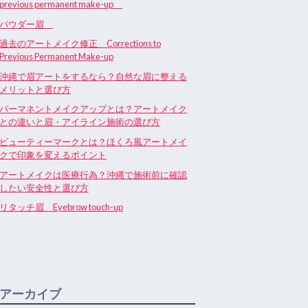
previous permanent make-up
パウダー眉
過去のアートメイク修正 Corrections to
Previous Permanent Make-up
沖縄で眉アートをするなら？自然な眉に整える
メリットと選び方
パーマネントメイクアップとは？アートメイク
との違いと眉・アイライン施術の選び方
ビューティーマークとは？ほくろ風アートメイ
クで印象を変えるポイント
アートメイクは医療行為？沖縄で施術前に確認
したい安全性と選び方
リタッチ眉 Eyebrow touch-up
アーカイブ