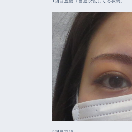
1回目直後（自眉脱色してる状態）
2回目直後