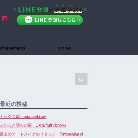
chievements
indiba
最近の投稿
ミックス眉 mix eyebrow
ふわっと明るい眉 Light, fluffy brows
過去のアートメイクのリタッチ Retouching of