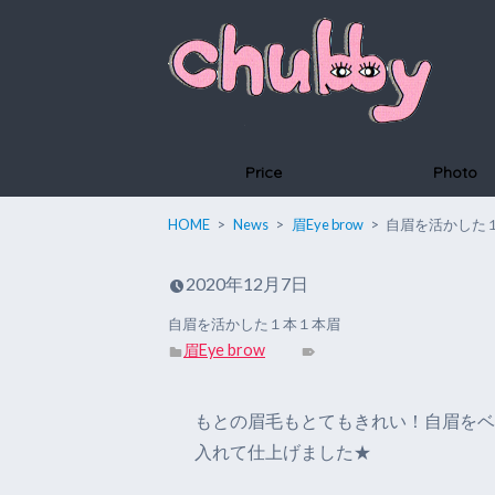
Price
Photo
HOME
News
眉Eye brow
自眉を活かした
2020年12月7日
自眉を活かした１本１本眉
眉Eye brow
もとの眉毛もとてもきれい！自眉をベー
入れて仕上げました★