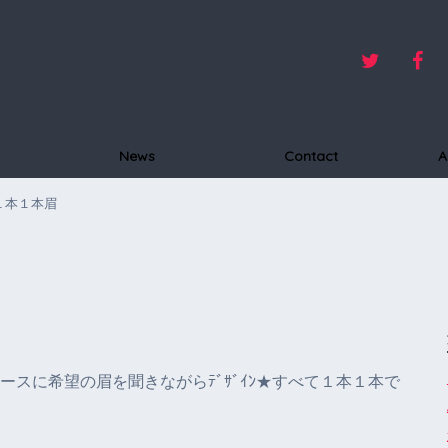
News
Contact
A
１本１本眉
スに希望の眉を聞きながらﾃﾞｻﾞｲﾝ★すべて１本１本で