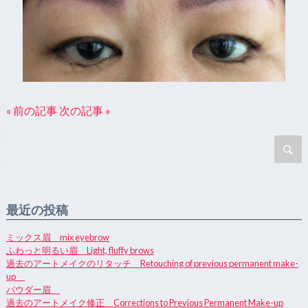
« 前の記事
次の記事 »
最近の投稿
ミックス眉 mix eyebrow
ふわっと明るい眉 Light, fluffy brows
過去のアートメイクのリタッチ Retouching of previous permanent make-
up
パウダー眉
過去のアートメイク修正 Corrections to Previous Permanent Make-up