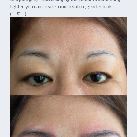
lighter, you can create a much softer, gentler look
(⌒∇⌒)