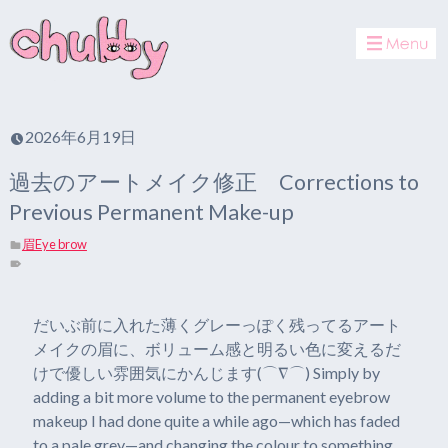
toggle
navigat
2026年6月19日
過去のアートメイク修正 Corrections to
Previous Permanent Make-up
眉Eye brow
だいぶ前に入れた薄くグレーっぽく残ってるアート
メイクの眉に、ボリューム感と明るい色に変えるだ
けで優しい雰囲気にかんじます(⌒∇⌒) Simply by
adding a bit more volume to the permanent eyebrow
makeup I had done quite a while ago—which has faded
to a pale grey—and changing the colour to something