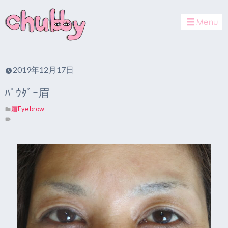
toggle
navigat
2019年12月17日
ﾊﾟｳﾀﾞｰ眉
眉Eye brow