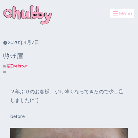
toggle
navigat
2020年4月7日
ﾘﾀｯﾁ眉
眉Eye brow
２年ぶりのお客様。少し薄くなってきたので少し足
しました(^^)
before