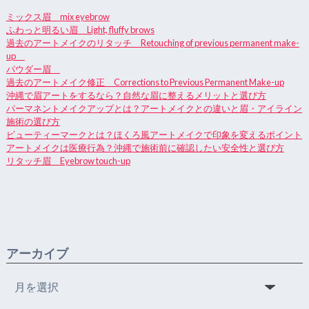
ミックス眉 mix eyebrow
ふわっと明るい眉 Light, fluffy brows
過去のアートメイクのリタッチ Retouching of previous permanent make-
up
パウダー眉
過去のアートメイク修正 Corrections to Previous Permanent Make-up
沖縄で眉アートをするなら？自然な眉に整えるメリットと選び方
パーマネントメイクアップとは？アートメイクとの違いと眉・アイライン
施術の選び方
ビューティーマークとは？ほくろ風アートメイクで印象を変えるポイント
アートメイクは医療行為？沖縄で施術前に確認したい安全性と選び方
リタッチ眉 Eyebrow touch-up
アーカイブ
ア
ー