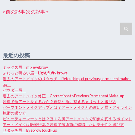
« 前の記事
次の記事 »
最近の投稿
ミックス眉 mix eyebrow
ふわっと明るい眉 Light, fluffy brows
過去のアートメイクのリタッチ Retouching of previous permanent make-
up
パウダー眉
過去のアートメイク修正 Corrections to Previous Permanent Make-up
沖縄で眉アートをするなら？自然な眉に整えるメリットと選び方
パーマネントメイクアップとは？アートメイクとの違いと眉・アイライン
施術の選び方
ビューティーマークとは？ほくろ風アートメイクで印象を変えるポイント
アートメイクは医療行為？沖縄で施術前に確認したい安全性と選び方
リタッチ眉 Eyebrow touch-up