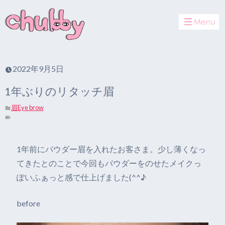
toggle
navigat
2022年9月5日
1年ぶりのリタッチ眉
眉Eye brow
1年前にパウダー眉を入れたお客さま。少し薄くなっ
てきたとのことで今回もパウダーをのせたメイクっ
ぽいふぁっと感で仕上げました(^^♪
before