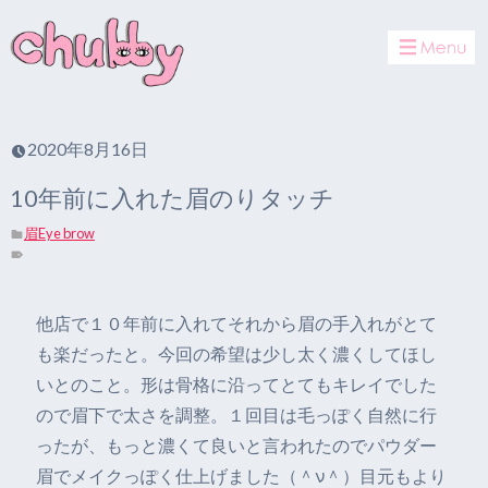
toggle
navigat
2020年8月16日
10年前に入れた眉のりタッチ
眉Eye brow
他店で１０年前に入れてそれから眉の手入れがとて
も楽だったと。今回の希望は少し太く濃くしてほし
いとのこと。形は骨格に沿ってとてもキレイでした
ので眉下で太さを調整。１回目は毛っぽく自然に行
ったが、もっと濃くて良いと言われたのでパウダー
眉でメイクっぽく仕上げました（＾ν＾）目元もより