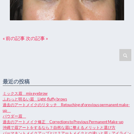
« 前の記事
次の記事 »
最近の投稿
ミックス眉 mix eyebrow
ふわっと明るい眉 Light, fluffy brows
過去のアートメイクのリタッチ Retouching of previous permanent make-
up
パウダー眉
過去のアートメイク修正 Corrections to Previous Permanent Make-up
沖縄で眉アートをするなら？自然な眉に整えるメリットと選び方
パーマネントメイクアップとは？アートメイクとの違いと眉・アイライン