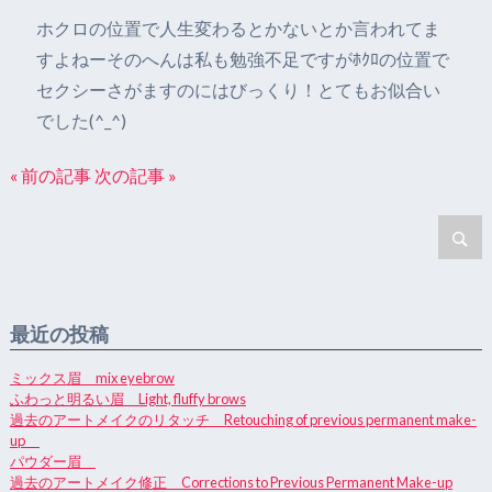
ホクロの位置で人生変わるとかないとか言われてま
すよねーそのへんは私も勉強不足ですがﾎｸﾛの位置で
セクシーさがますのにはびっくり！とてもお似合い
でした(^_^)
« 前の記事
次の記事 »
最近の投稿
ミックス眉 mix eyebrow
ふわっと明るい眉 Light, fluffy brows
過去のアートメイクのリタッチ Retouching of previous permanent make-
up
パウダー眉
過去のアートメイク修正 Corrections to Previous Permanent Make-up