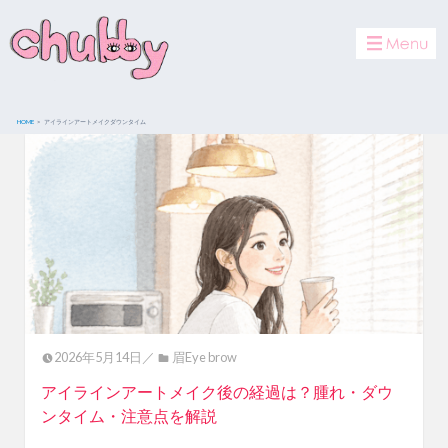
toggle
navigat
HOME
アイラインアートメイクダウンタイム
2026年5月14日／
眉Eye brow
アイラインアートメイク後の経過は？腫れ・ダウ
ンタイム・注意点を解説