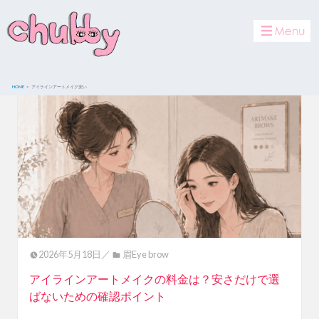
toggle
navigat
HOME
アイラインアートメイク安い
2026年5月18日／
眉Eye brow
アイラインアートメイクの料金は？安さだけで選
ばないための確認ポイント