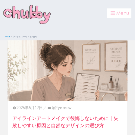
toggle
navigat
HOME
アイラインアートメイク後悔
2026年5月17日／
眉Eye brow
アイラインアートメイクで後悔しないために｜失
敗しやすい原因と自然なデザインの選び方