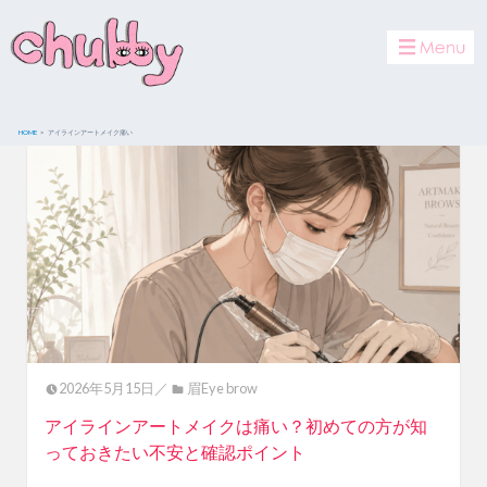
toggle
navigat
HOME
アイラインアートメイク痛い
2026年5月15日／
眉Eye brow
アイラインアートメイクは痛い？初めての方が知
っておきたい不安と確認ポイント