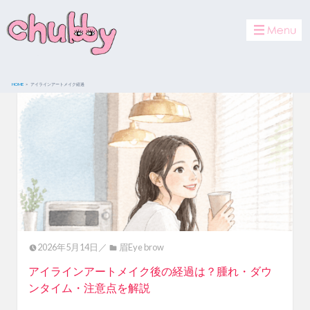
toggle
navigat
HOME
アイラインアートメイク経過
2026年5月14日／
眉Eye brow
アイラインアートメイク後の経過は？腫れ・ダウ
ンタイム・注意点を解説