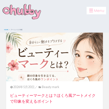
toggle
navigat
HOME
アートメイク沖縄
2026年5月20日／
Beauty mark
ビューティーマークとは？ほくろ風アートメイク
で印象を変えるポイント