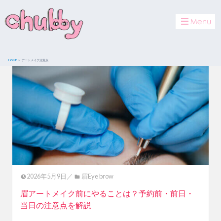
toggle
navigat
HOME
アートメイク注意点
2026年5月9日／
眉Eye brow
眉アートメイク前にやることは？予約前・前日・
当日の注意点を解説