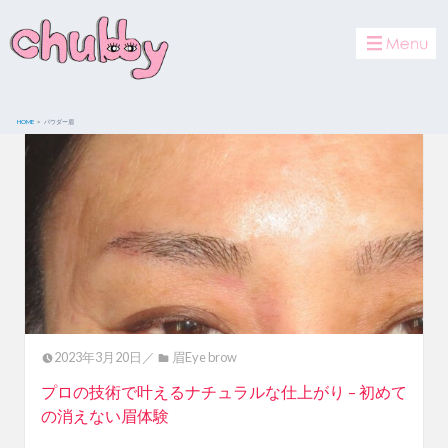
toggle
navigat
HOME
パウダー眉
2023年3月20日／
眉Eye brow
プロの技術で叶えるナチュラルな仕上がり – 初めて
の消えない眉体験