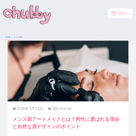
toggle
navigat
HOME
メンズ眉毛
2026年5月11日／
眉Eye brow
メンズ眉アートメイクとは？男性に選ばれる理由
と自然な眉デザインのポイント