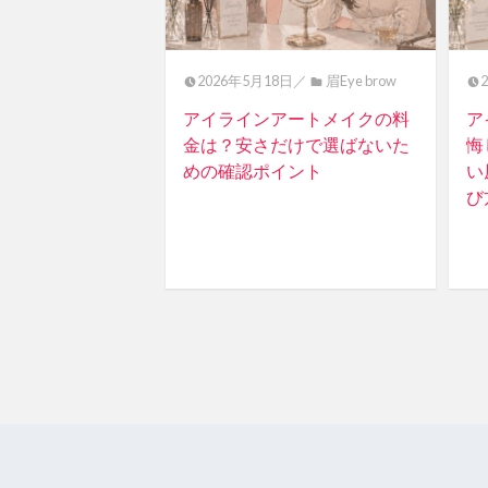
2026年5月18日／
眉Eye brow
アイラインアートメイクの料
ア
金は？安さだけで選ばないた
悔
めの確認ポイント
い
び