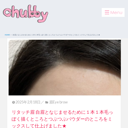
toggle
navigat
HOME
自眉となじませるために１本１本毛っぽく描くところとつぶつぶパウダーのところをミックスして仕上げました★
2025年2月18日／
眉Eye brow
リタッチ眉 自眉となじませるために１本１本毛っ
ぽく描くところとつぶつぶパウダーのところをミ
ックスして仕上げました★