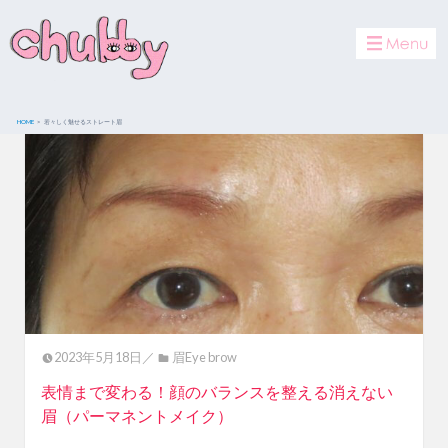
toggle
navigat
HOME
若々しく魅せるストレート眉
2023年5月18日／
眉Eye brow
表情まで変わる！顔のバランスを整える消えない
眉（パーマネントメイク）