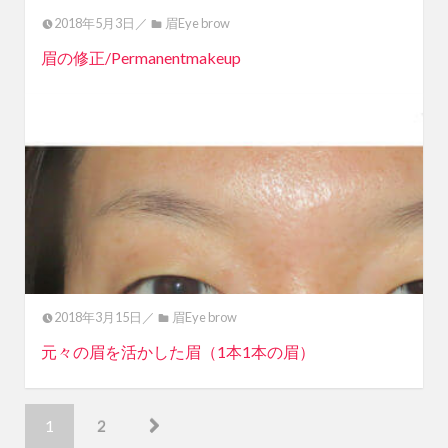
2018年5月3日／
眉Eye brow
眉の修正/Permanentmakeup
2018年3月15日／
眉Eye brow
元々の眉を活かした眉（1本1本の眉）
1
2