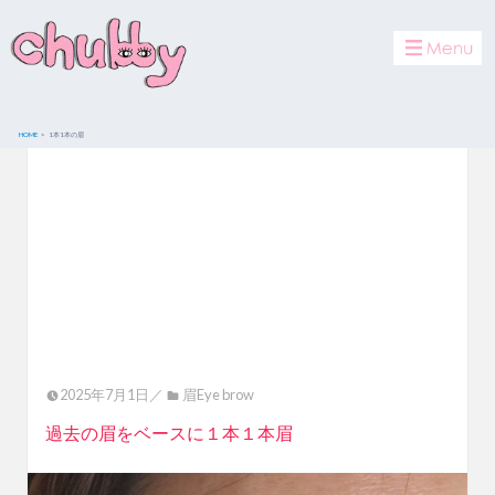
toggle
navigat
HOME
1本1本の眉
2025年7月1日／
眉Eye brow
過去の眉をベースに１本１本眉